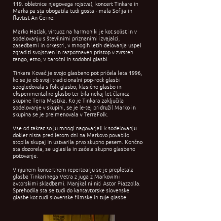
119. obletnice njegovega rojstva), koncert Tinkare in
Marka pa sta obogatila tudi gosta - mala Sofija in
flavtist An Černe.
Marko Hatlak, virtuoz na harmoniki je kot solist in v
sodelovanju s številnimi priznanimi izvajalci,
zasedbami in orkestri, v mnogih letih delovanja uspel
zgraditi svojstven in razpoznaven pristop v zvrsteh
tango, etno, v baročni in sodobni glasbi.
Tinkara Kovač je svojo glasbeno pot pričela leta 1996,
ko se je ob svoji tradicionalni pop-rock glasbi
spogledovala s folk glasbo, klasično glasbo in
eksperimentalno glasbo ter bila nekaj let članica
skupine Terra Mystika. Ko je Tinkara zaključila
sodelovanje v skupini, se je le-tej pridružil Marko in
skupina se je preimenovala v TerraFolk.
Vse od takrat so ju mnogi nagovarjali k sodelovanju
dokler nista pred letom dni na Markovo povabilo
stopila skupaj in ustvarila prvo skupno pesem. Končno
sta dozorela, se uglasila in začela skupno glasbeno
potovanje.
V njunem koncertnem repertoarju se je prepletala
glasba Tinkarinega Vetra z juga z Markovimi
avtorskimi skladbami. Manjkal ni niti Astor Piazzolla.
Sprehodila sta se tudi do kantavtorske slovenske
glasbe kot tudi slovenske filmske in tuje glasbe.