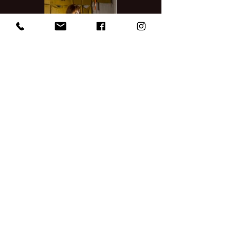
Foto: Tjaša Brajdih
Prijavi se na e-novice
Zavod Our-Labyrinth
info@ourlabyrinth.com
+386 (0)41 468 699
© 2026 Our-Labyrinth