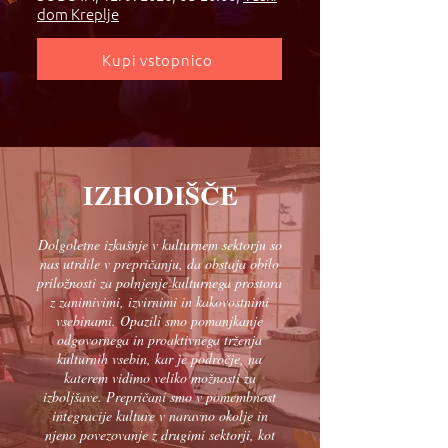
dom Kreplje
Kupi vstopnico
IZHODIŠČE
Dolgoletne izkušnje v kulturnem sektorju so
nas utrdile v prepričanju, da obstaja obilo
priložnosti za polnjenje kulturnega prostora
z zanimivimi, izvirnimi in kakovostnimi
vsebinami. Opazili smo pomanjkanje
odgovornega in proaktivnega trženja
kulturnih vsebin, kar je področje, na
katerem vidimo veliko možnosti za
izboljšave. Prepričani smo v pomembnost
integracije kulture v naravno okolje in
njeno povezovanje z drugimi sektorji, kot