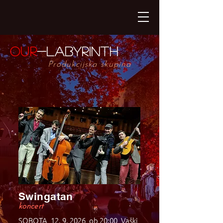
our
-
Labyrinth
Produkcijska skupina
Swingatan
koncert
SOBOTA,
12. 9. 2026
, ob 20:00,
Vaški