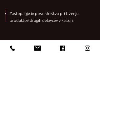
​Zastopanje in posredništvo pri trženju
produktov drugih delavcev v kulturi.
KONTAKTIRAJTE NAS
Imate vprašanja?
Vprašajte nas karkoli! Res.