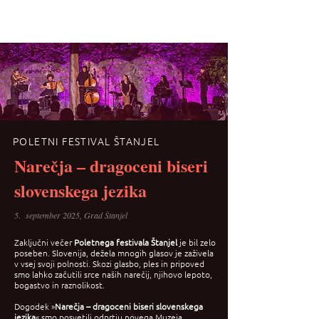
POLETNI FESTIVAL ŠTANJEL
Narečja – dragoceni biseri
slovenskega jezika
5. september 2025, Grad Štanjel
Zaključni večer
Poletnega festivala Štanjel
je bil zelo
poseben. Slovenija, dežela mnogih glasov je zaživela
v vsej svoji polnosti. Skozi glasbo, ples in pripoved
smo lahko začutili srce naših narečij, njihovo lepoto,
bogastvo in raznolikost.
Dogodek »
Narečja – dragoceni biseri slovenskega
jezika
« smo posvetili odprtju novega Muzeja