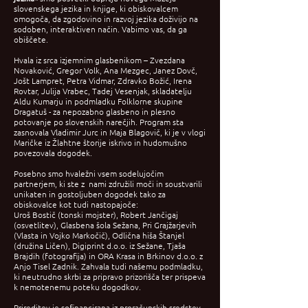
slovenskega jezika in knjige, ki obiskovalcem
omogoča, da zgodovino in razvoj jezika doživijo na
sodoben, interaktiven način. Vabimo vas, da ga
obiščete.
Hvala iz srca izjemnim glasbenikom – Zvezdana
Novaković, Gregor Volk, Ana Mezgec, Janez Dovč,
Jošt Lampret, Petra Vidmar, Zdravko Božić, Irena
Rovtar, Julija Vrabec, Tadej Vesenjak, skladatelju
Aldu Kumarju in podmladku Folklorne skupine
Dragatuš - za nepozabno glasbeno in plesno
potovanje po slovenskih narečjih. Program sta
zasnovala Vladimir Jurc in Maja Blagovič, ki je v vlogi
Maričke iz Žlahtne štorije iskrivo in hudomušno
povezovala dogodek.
Posebno smo hvaležni vsem sodelujočim
partnerjem, ki ste z nami združili moči in soustvarili
unikaten in gostoljuben dogodek tako za
obiskovalce kot tudi nastopajoče:
Uroš Bostič (tonski mojster), Robert Jančigaj
(osvetlitev), Glasbena šola Sežana, Pri Grajžarjevih
(Vlasta in Vojko Markočič), Odlična hiša Štanjel
(družina Ličen), Digiprint d.o.o. iz Sežane, Tjaša
Brajdih (fotografija) in ORA Krasa in Brkinov d.o.o. z
Anjo Tisel Zadnik. Zahvala tudi našemu podmladku,
ki neutrudno skrbi za pripravo prizorišča ter prispeva
k nemotenemu poteku dogodkov.
Prireditev je sofinancirana iz proračunskih sredstev