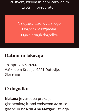
čustvom, mislim in nepričakovanim
zvočnim preobratom.
Vstopnice niso več na voljo.
Dogodek je razprodan.
Ogled drugih dogodkov
Datum in lokacija
18. apr. 2026, 20:00
Vaški dom Kreplje, 6221 Dutovlje,
Slovenija
O dogodku
Nakána 
je zasedba prekaljenih 
glasbenikov, ki pod vodstvom avtorice 
glasbe in besedil 
Ane Mezgec
 ustvarja 