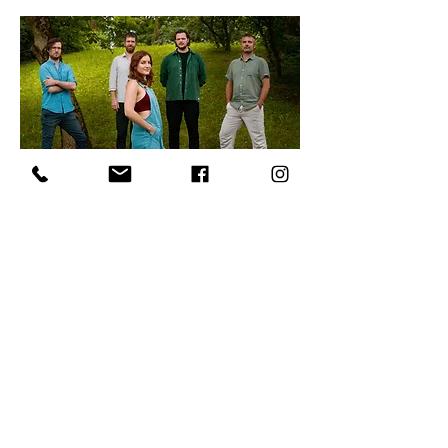
Naslovni fotografiji: Jan Hajšen
Oktobra 2024 je izšel njihov prvenec 
Gozd not
, na katerem v okviru desetih 
skladb pisano druščino dopolnjujeta 
godalni in pevski kvartet z gosti. Vsaka 
skladba albuma odpira nove poglede 
na…
Preberi več >