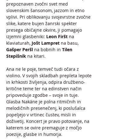
prepoznaven zvočni svet med 
slovenskim šansonom, jazzom in etno 
vplivi. Pri oblikovanju svojevrstne zvočne 
slike, katere bujen žanrski spekter 
presega običajne okvire, ji pomagajo 
izjemni glasbeniki: 
Leon Firšt
 na 
klaviaturah, 
Jošt Lampret
 na basu, 
Gašper Peršl
 na bobnih in
 Tilen 
Stepišnik 
na kitari.
Ana ne le poje, temveč tudi očara z 
violino. V svojih skladbah prepleta lepote 
in krhkosti življenja, odpira družbeno-
kritične teme ter na edinstven način 
pripoveduje zgodbe – svoje in tuje. 
Glasba Nakáne je polna ritmičnih in 
melodičnih presenečenj, ki poslušalca 
popeljejo v vrtinec čustev, misli in 
doživetij. Koncert je pravo potovanje, na 
katerem se ovire premaguje z močjo 
poezije, glasbe in humorja.