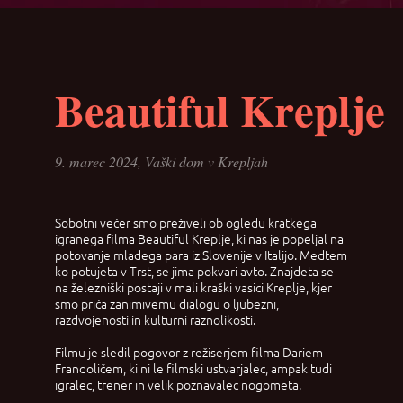
Beautiful Kreplje
9. marec 2024, Vaški dom v Krepljah
Sobotni večer smo preživeli ob ogledu kratkega
igranega filma Beautiful Kreplje, ki nas je popeljal na
potovanje mladega para iz Slovenije v Italijo. Medtem
ko potujeta v Trst, se jima pokvari avto. Znajdeta se
na železniški postaji v mali kraški vasici Kreplje, kjer
smo priča zanimivemu dialogu o ljubezni,
razdvojenosti in kulturni raznolikosti.
Filmu je sledil pogovor z režiserjem filma Dariem
Frandoličem, ki ni le filmski ustvarjalec, ampak tudi
igralec, trener in velik poznavalec nogometa.