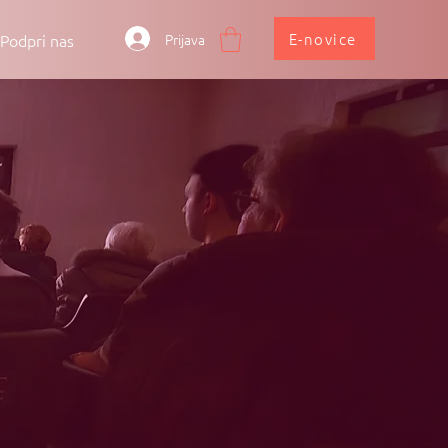
E-novice
Prijava
Podpri nas