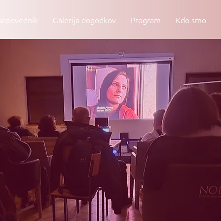
Napovednik
Galerija dogodkov
Program
Kdo smo