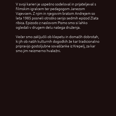
V svoji karieri je uspešno sodeloval in prijateljeval s
filmskim igralcem ter pedagogom Janezom
Vajevcem. Z njim in njegovim bratom Andrejem so
leta 1985 posneli otroško serijo sedmih epizod Zlata
ribica. Epizodo z naslovom Pismo smo si lahko
ogledali v drugem delu našega druženja.
Večer smo zaključili ob klepetu in domačih dobrotah,
ki jih ob naših kulturnih dogodkih že kar tradicionalno
pripravijo gostoljubne sovaščanke iz Krepelj, za kar
smo jim neizmerno hvaležni.​