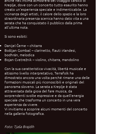
anche nell’intima atmosfera del villaggio carsico di
Kreplje, dove con un concerto tutto esaurito hanno
creato un’esperienza speciale e indimenticabile. La
vicinanza degli artisti, il calore dello spazio e la loro
straordinaria presenza scenica hanno dato vita a una
serata che ha conquistato il pubblico dalla prima
all’ultima nota.
Si sono esibiti:
Danijel Černe – chitarra
Boštjan Gombač – clarinetto, flauti irlandesi,
bodhrán, melodica
Bojan Cvetrežnik – violino, chitarra, mandolino
Con la sua caratteristica vivacità, libertà musicale e
altissimo livello interpretativo, Terrafolk ha
dimostrato ancora una volta perché rimane una delle
formazioni musicali più riconoscibili e originali del
panorama sloveno. La serata a Kreplje è stata
attraversata dalla gioia del fare musica, da
sorprendenti svolte espressive e da quell’energia
speciale che trasforma un concerto in una vera
esperienza da vivere.
Vi invitiamo a scoprire alcuni momenti del concerto
nella galleria fotografica.
Foto: Tjaša Brajdih