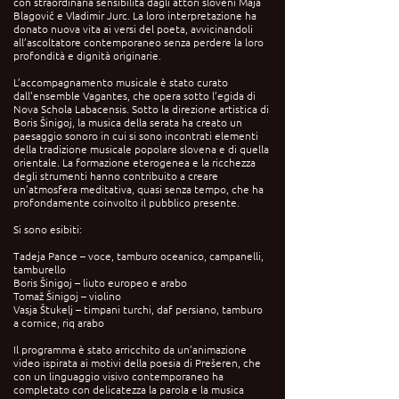
con straordinaria sensibilità dagli attori sloveni Maja
Blagovič e Vladimir Jurc. La loro interpretazione ha
donato nuova vita ai versi del poeta, avvicinandoli
all’ascoltatore contemporaneo senza perdere la loro
profondità e dignità originarie.
L’accompagnamento musicale è stato curato
dall’ensemble Vagantes, che opera sotto l’egida di
Nova Schola Labacensis. Sotto la direzione artistica di
Boris Šinigoj, la musica della serata ha creato un
paesaggio sonoro in cui si sono incontrati elementi
della tradizione musicale popolare slovena e di quella
orientale. La formazione eterogenea e la ricchezza
degli strumenti hanno contribuito a creare
un’atmosfera meditativa, quasi senza tempo, che ha
profondamente coinvolto il pubblico presente.
Si sono esibiti:
Tadeja Pance – voce, tamburo oceanico, campanelli,
tamburello
Boris Šinigoj – liuto europeo e arabo
Tomaž Šinigoj – violino
Vasja Štukelj – timpani turchi, daf persiano, tamburo
a cornice, riq arabo
Il programma è stato arricchito da un’animazione
video ispirata ai motivi della poesia di Prešeren, che
con un linguaggio visivo contemporaneo ha
completato con delicatezza la parola e la musica