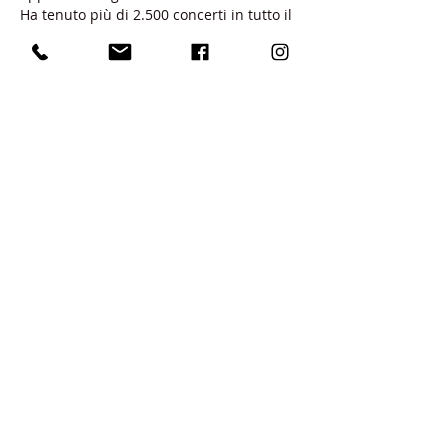
Ha tenuto più di 2.500 concerti in tutto il 
mondo e ha scritto più di 200 
composizioni per progetti concertistici, 
teatrali e di danza. Ha collaborato con 
musicisti del calibro di Tommy 
Emmanuel, Marc Ribot, Vlatko 
Stefanovski e Hindi Zahra, e si è…
Mostra di più
Condividi questo evento