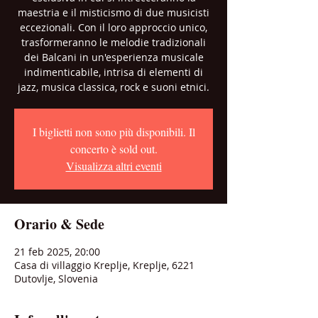
maestria e il misticismo di due musicisti
eccezionali. Con il loro approccio unico,
trasformeranno le melodie tradizionali
dei Balcani in un'esperienza musicale
indimenticabile, intrisa di elementi di
jazz, musica classica, rock e suoni etnici.
I biglietti non sono più disponibili. Il
concerto è sold out.
Visualizza altri eventi
Orario & Sede
21 feb 2025, 20:00
Casa di villaggio Kreplje, Kreplje, 6221
Dutovlje, Slovenia