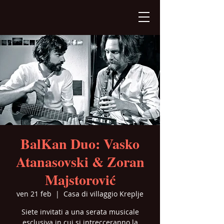
BalKan Duo: Vasko
Atanasovski & Zoran
Majstorović
ven 21 feb
  |  
Casa di villaggio Kreplje
Siete invitati a una serata musicale
esclusiva in cui si intrecceranno la